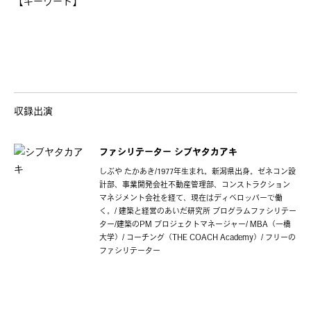
【キーワード】
収録出演
ファシリテーター
シブヤタカアキ
しぶや たかあき/1977年生まれ。新潟県出身。ゼネコン設
計部、事業開発会社不動産管理部、コンストラクション
マネジメント会社を経て、現在はディベロッパーで働
く。/ 建築と経営のあいだ研究所 プログラムファシリテー
ター/建築のPM プロジェクトマネージャー/ MBA（一橋
大学）/ コーチング（THE COACH Academy）/ フリーの
ファシリテーター