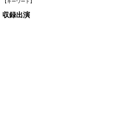
【キーワード】
収録出演
シブヤタカアキ
しぶや たかあき/1977年生まれ。新潟県出身。ゼネコン
設計部、事業開発会社不動産管理部、コンストラクシ
ョンマネジメント会社を経て、現在はディベロッパー
で働く。/ 建築と経営のあいだ研究所 プログラムファ
シリテーター/建築のPM プロジェクトマネージャー/
MBA（一橋大学）/ コーチング（THE COACH
Academy）/ フリーのファシリテーター
関連動画
インタビュー